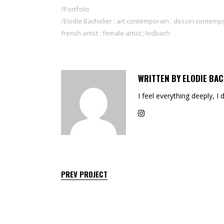
Portfolio
Elodie Bachelier ; art contemporain ; dessin contempo
french artist ; female artist ; lodbach
WRITTEN BY
ELODIE BAC
I feel everything deeply, I 
PREV PROJECT