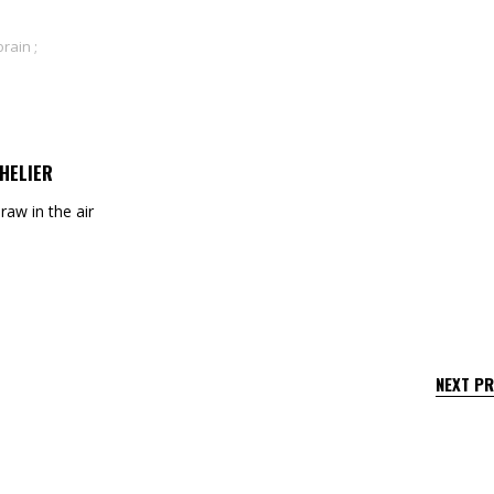
rain ;
HELIER
draw in the air
NEXT P