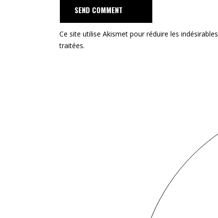
D
MENT
Ce site utilise Akismet pour réduire les indésirable
traitées
.