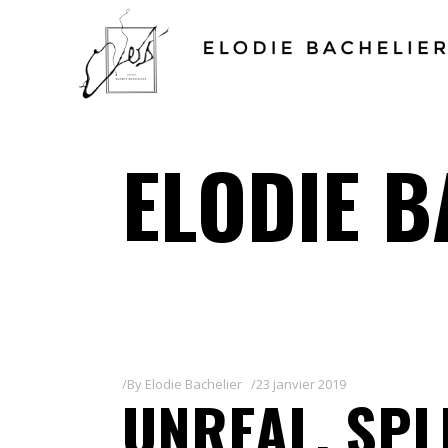
ELODIE B
By
Elodie Bachelier
23 janvier 2019
UNREAL, SPL