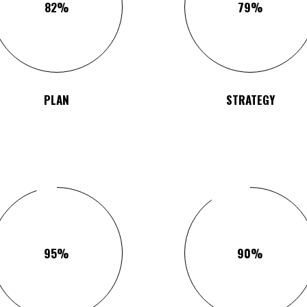
82
79
PLAN
STRATEGY
95
90