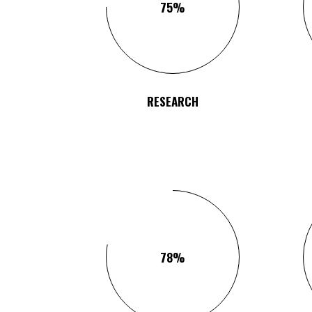
75
RESEARCH
78