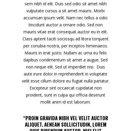
sem nibh id elit. Duis sed odio sit amet nibh
vulputate cursus a sit amet mauris. Morbi
accumsan ipsum velit. Nam nec tellus a odio
tincidunt auctor a ornare odio. Sed non
mauris vitae erat consequat auctor eu in elit.
Class aptent taciti sociosqu ad litora torquent
per conubia nostra, per inceptos himenaeos.
Mauris in erat justo. Nullam ac urna eu felis
dapibus condimentum sit amet a augue. Sed
non neque elit. Sed ut imperdiet nisi. Duis
aute irure dolor in reprehenderit in voluptate
velit esse cillum dolore eu fugiat nulla pariatur.
Excepteur sint occaecat cupidatat non
proident, sunt in culpa qui officia deserunt
mollit anim id est laborum.
“PROIN GRAVIDA NIBH VEL VELIT AUCTOR
ALIQUET. AENEAN SOLLICITUDIN, LOREM
QUIS BIBENDUM AUCTOR, NISI ELIT