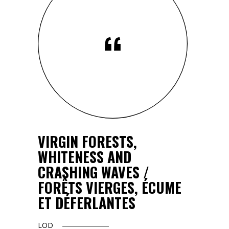
VIRGIN FORESTS,
UNREA
 /
WHITENESS AND
VOLUP
ET
CRASHING WAVES /
ABSUR
FORÊTS VIERGES, ÉCUME
SPLEN
ET DÉFERLANTES
VOLUP
DE TO
LOD