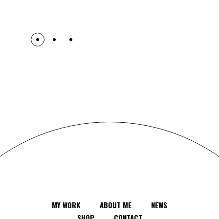
V. Woolf x
MY WORK
ABOUT ME
NEWS
SHOP
CONTACT