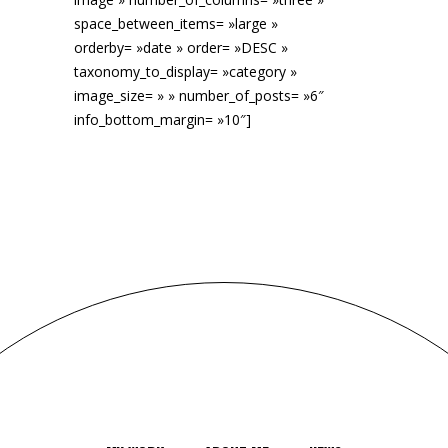
space_between_items= »large »
orderby= »date » order= »DESC »
taxonomy_to_display= »category »
image_size= » » number_of_posts= »6″
info_bottom_margin= »10″]