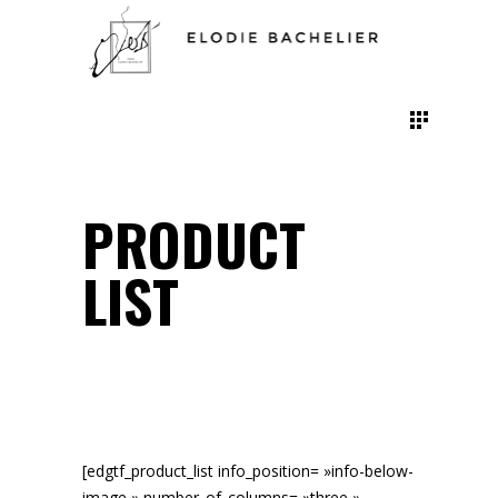
PRODUCT
LIST
[edgtf_product_list info_position= »info-below-
image » number_of_columns= »three »