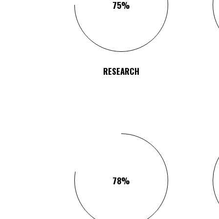
75
RESEARCH
78