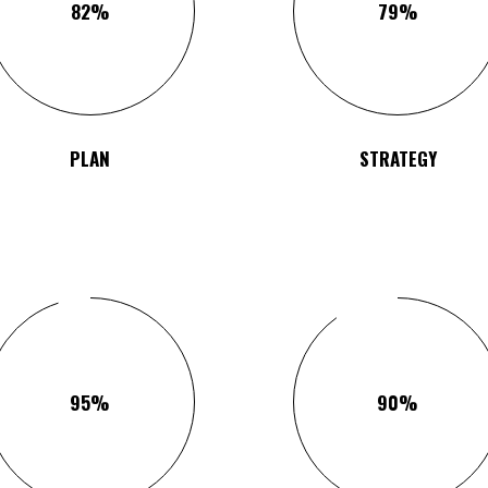
82
79
PLAN
STRATEGY
95
90